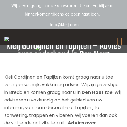
Wij zien u graag in onze showroom. U kunt vrijblijvend
binnenkomen tijdens de openingstijden.
info@kleij.com
Kleij Gordijnen en Tapijten – Advies
over onderhoud in Den Hout
Kleij Gordijnen en Tapijten komt graag naar u toe
voor persoonlijk, vakkundig advies. Wij zijn gevestigd
in Breda en komen graag naar u in
Den Hout
toe. Wij
adviseren u vakkundig op het gebied van uw
interieur, van raamdecoratie of tapijten, tot
zonwering, trappen en vloeren. Wij voeren dan ook
de volgende activiteiten uit :
Advies over