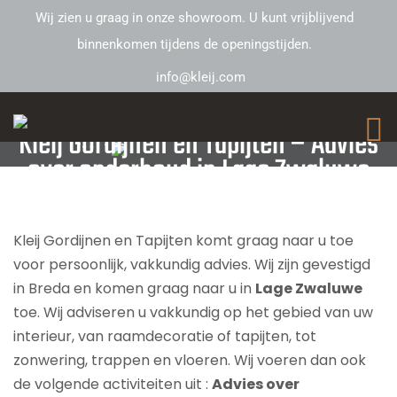
Wij zien u graag in onze showroom. U kunt vrijblijvend
binnenkomen tijdens de openingstijden.
info@kleij.com
Kleij Gordijnen en Tapijten – Advies
over onderhoud in Lage Zwaluwe
Kleij Gordijnen en Tapijten komt graag naar u toe
voor persoonlijk, vakkundig advies. Wij zijn gevestigd
in Breda en komen graag naar u in
Lage Zwaluwe
toe. Wij adviseren u vakkundig op het gebied van uw
interieur, van raamdecoratie of tapijten, tot
zonwering, trappen en vloeren. Wij voeren dan ook
de volgende activiteiten uit :
Advies over