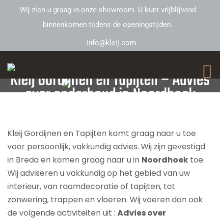
Wij zien u graag in onze showroom. U kunt vrijblijvend
binnenkomen tijdens de openingstijden.
info@kleij.com
Kleij Gordijnen en Tapijten – Advies
over onderhoud in Noordhoek
Kleij Gordijnen en Tapijten komt graag naar u toe
voor persoonlijk, vakkundig advies. Wij zijn gevestigd
in Breda en komen graag naar u in
Noordhoek
toe.
Wij adviseren u vakkundig op het gebied van uw
interieur, van raamdecoratie of tapijten, tot
zonwering, trappen en vloeren. Wij voeren dan ook
de volgende activiteiten uit :
Advies over