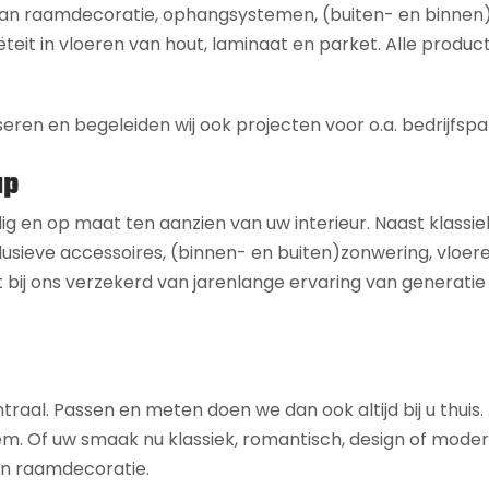
 aan raamdecoratie, ophangsystemen, (buiten- en binnen
ëteit in vloeren van hout, laminaat en parket. Alle product
seren en begeleiden wij ook projecten voor o.a. bedrijfspa
ap
dig en op maat ten aanzien van uw interieur. Naast klassie
usieve accessoires, (binnen- en buiten)zonwering, vloeren,
 bij ons verzekerd van jarenlange ervaring van generatie
ntraal. Passen en meten doen we dan ook altijd bij u thuis
 uw smaak nu klassiek, romantisch, design of modern is,
 en raamdecoratie.