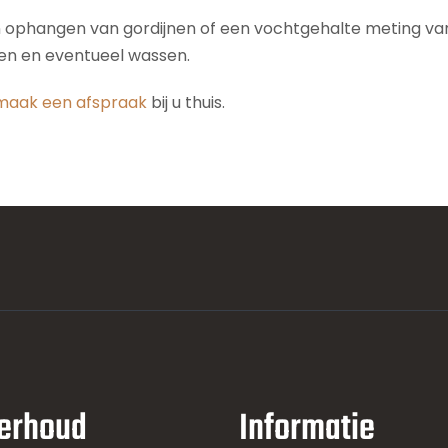
n ophangen van gordijnen of een vochtgehalte meting van 
den en eventueel wassen.
maak een afspraak
bij u thuis.
erhoud
Informatie