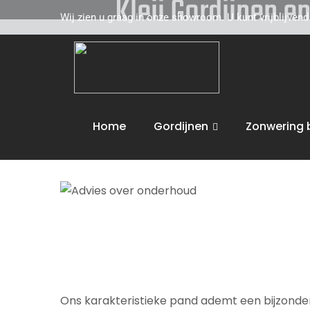
Kleij Gordijnen e
Wij zien u graag in onze showroom. U kunt vrijblijven
Kleij Gordijnen en Tapijten komt graag naar u 
toe. Wij adviseren u vakkundig op het gebied 
de volgende activiteiten uit :
Advies over on
Home
Gordijnen
Zonwering 
Wij bieden maatwerk en leveren aan huis. U 
Ons karakteristieke pand ademt een bijzondere 