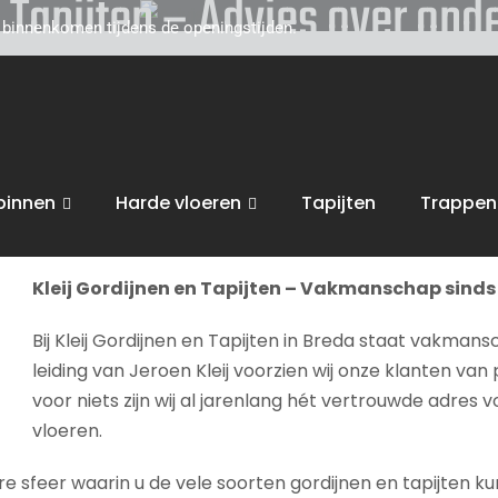
n Tapijten – Advies over ond
d binnenkomen tijdens de openingstijden.
toe voor persoonlijk, vakkundig advies. Wij zijn gevestigd
van uw interieur, van raamdecoratie of tapijten, tot zonwe
derhoud
.
binnen
Harde vloeren
Tapijten
Trappen
bent van harte welkom in onze
winkel in Breda
voor advies, 
Kleij Gordijnen en Tapijten – Vakmanschap sinds 
Bij Kleij Gordijnen en Tapijten in Breda staat vakmans
leiding van Jeroen Kleij voorzien wij onze klanten van 
voor niets zijn wij al jarenlang hét vertrouwde adres 
vloeren.
sfeer waarin u de vele soorten gordijnen en tapijten kunt