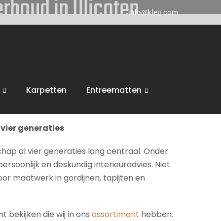
erhoud in Ulicoten
info@kleij.com
 in Breda en komen graag naar u in
Ulicoten
ring, trappen en vloeren. Wij voeren dan ook
Karpetten
Entreematten
inspiratie en een vrijblijvende offerte.
vier generaties
chap al vier generaties lang centraal. Onder
persoonlijk en deskundig interieuradvies. Niet
voor maatwerk in gordijnen, tapijten en
 bekijken die wij in ons
assortiment
hebben.