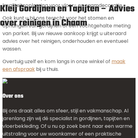
Kleij Gordijnen en Tapijten – Advies
kwaliteitsoplossing voor vloer- en raamdecoratie.
Ook kunt u bij ons terecht voor het stomen en
over reinigen in Chaam
ophangen van gordijnen of een vochtgehalte meting
van parket. Bij uw nieuwe aankoop krijgt u uiteraard
advies over het reinigen, onderhouden en eventueel
wassen.
Overtuig uzelf en kom langs in onze winkel of
maak
een afspraak
bij u thuis.
Over ons
Bij ons draait alles om sfeer, stijl en vakmanschap. Al
jarenlang zijn wij dé specialist in gordijnen, tapijten en
vloerbekleding. Of u nu op zoek bent naar een warme
uitstraling voor uw woonkamer of een praktische