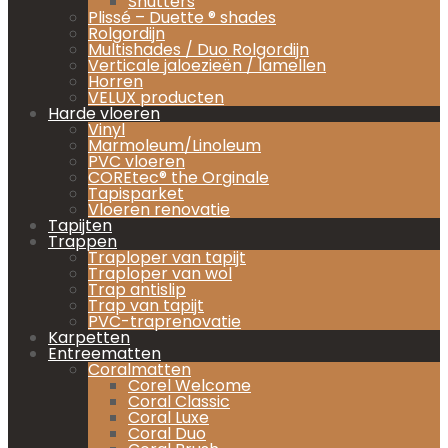
Shutters
Plissé – Duette ® shades
Rolgordijn
Multishades / Duo Rolgordijn
Verticale jaloezieën / lamellen
Horren
VELUX producten
Harde vloeren
Vinyl
Marmoleum/Linoleum
PVC vloeren
COREtec® the Orginale
Tapisparket
Vloeren renovatie
Tapijten
Trappen
Traploper van tapijt
Traploper van wol
Trap antislip
Trap van tapijt
PVC-traprenovatie
Karpetten
Entreematten
Coralmatten
Corel Welcome
Coral Classic
Coral Luxe
Coral Duo