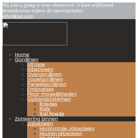
Wij zien u graag in onze showroom. U kunt vrijblijvend
binnenkomen tijdens de openingstijden.
info@kleij.com
Home
Gordijnen
Vitrage
Inbetween
Overgordijnen
Vouwgordijnen
Paneelgordijnen
Embrasses
Plooi-mogelijkheden
Ophangsystemen
Roedes
Rails
Rail Roede
Zonwering binnen
Jaloezieën
Horizontale Jaloezieën
Houten jaloezieën