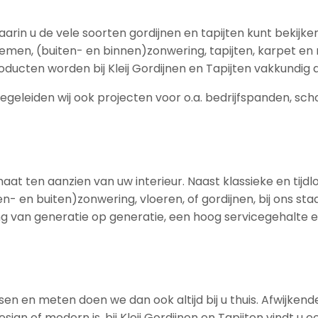
in u de vele soorten gordijnen en tapijten kunt bekijken 
men, (buiten- en binnen)zonwering, tapijten, karpet en 
 producten worden bij Kleij Gordijnen en Tapijten vakkun
egeleiden wij ook projecten voor o.a. bedrijfspanden, scho
maat ten aanzien van uw interieur. Naast klassieke en tijd
en- en buiten)zonwering, vloeren, of gordijnen, bij ons s
ing van generatie op generatie, een hoog servicegehalte 
Passen en meten doen we dan ook altijd bij u thuis. Afwi
ign of modern is, bij Kleij Gordijnen en Tapijten vindt u 