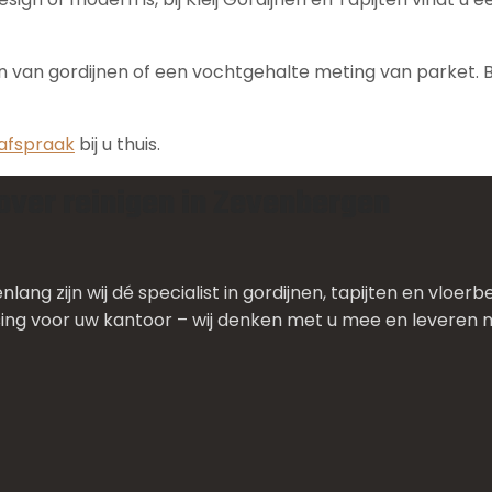
 van gordijnen of een vochtgehalte meting van parket. Bi
afspraak
bij u thuis.
 over reinigen in Zevenbergen
renlang zijn wij dé specialist in gordijnen, tapijten en vl
sing voor uw kantoor – wij denken met u mee en leveren 