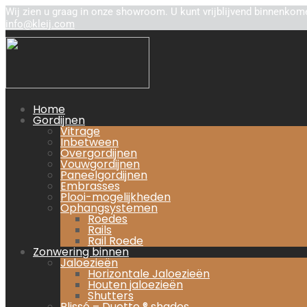
Wij zien u graag in onze showroom. U kunt vrijblijvend binnenkome
info@kleij.com
Home
Gordijnen
Vitrage
Inbetween
Overgordijnen
Vouwgordijnen
Paneelgordijnen
Embrasses
Plooi-mogelijkheden
Ophangsystemen
Roedes
Rails
Rail Roede
Zonwering binnen
Jaloezieën
Horizontale Jaloezieën
Houten jaloezieën
Shutters
Plissé – Duette ® shades