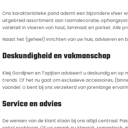
Ons karakteristieke pand ademt een bijzondere sfeer waar
uitgebreid assortiment aan raamdecoratie, ophangsyste
variëteit in vloeren van hout, laminaat en parket. Alle
Naast het (geheel) inrichten van uw huis, adviseren en b
Deskundigheid en vakmanschap
Kleij Gordijnen en Tapijten adviseert u deskundig en op 
trends. Of het nu gaat om exclusieve accessoires, (binn
vaandel. U bent bij ons verzekerd van jarenlange ervar
Service en advies
De wensen van de klant staan bij ons altijd centraal. 
enkel probleem. Of uw smaak nu klassiek, romantisch, des