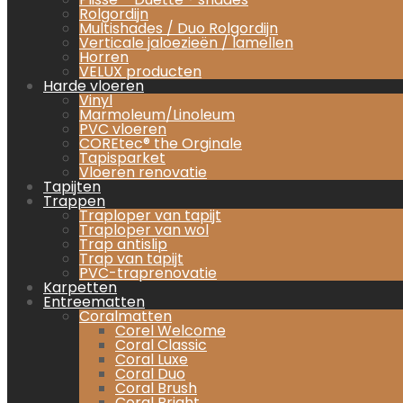
Rolgordijn
Multishades / Duo Rolgordijn
Verticale jaloezieën / lamellen
Horren
VELUX producten
Harde vloeren
Vinyl
Marmoleum/Linoleum
PVC vloeren
COREtec® the Orginale
Tapisparket
Vloeren renovatie
Tapijten
Trappen
Traploper van tapijt
Traploper van wol
Trap antislip
Trap van tapijt
PVC-traprenovatie
Karpetten
Entreematten
Coralmatten
Corel Welcome
Coral Classic
Coral Luxe
Coral Duo
Coral Brush
Coral Bright