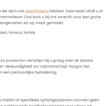
die wij in ons
assortiment
hebben. Daarnaast vindt u er
marmoleum. Ook kunt u bij ons terecht voor een grote
dig aangemeten en op maat gemaakt.
len, horeca, hotels.
loze producten vertellen wij u graag over de laatste
taan ‘deskundigheid’ en ‘vakmanschap’ hoog in het
en een persoonlijke benadering.
jkende maten of specifieke ophangsystemen vormen geen
een schitterende kwaliteitsoplossing voor vloer- en