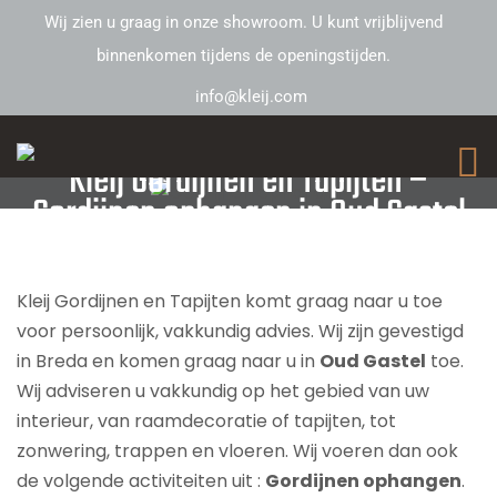
Wij zien u graag in onze showroom. U kunt vrijblijvend
binnenkomen tijdens de openingstijden.
info@kleij.com
Kleij Gordijnen en Tapijten –
Gordijnen ophangen in Oud Gastel
Kleij Gordijnen en Tapijten komt graag naar u toe
voor persoonlijk, vakkundig advies. Wij zijn gevestigd
in Breda en komen graag naar u in
Oud Gastel
toe.
Wij adviseren u vakkundig op het gebied van uw
interieur, van raamdecoratie of tapijten, tot
zonwering, trappen en vloeren. Wij voeren dan ook
de volgende activiteiten uit :
Gordijnen ophangen
.