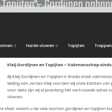
n Tapijten – Gordijnen oph
d binnenkomen tijdens de openingstijden.
toe voor persoonlijk, vakkundig advies. Wij zijn gevestigd
van uw interieur, van raamdecoratie of tapijten, tot zonwe
angen
.
binnen
Harde vloeren
Tapijten
Trappen
bent van harte welkom in onze
winkel in Breda
voor advies, 
Kleij Gordijnen en Tapijten – Vakmanschap sinds 
Bij Kleij Gordijnen en Tapijten in Breda staat vakmans
leiding van Jeroen Kleij voorzien wij onze klanten van 
voor niets zijn wij al jarenlang hét vertrouwde adres 
vloeren.
sfeer waarin u de vele soorten gordijnen en tapijten kunt