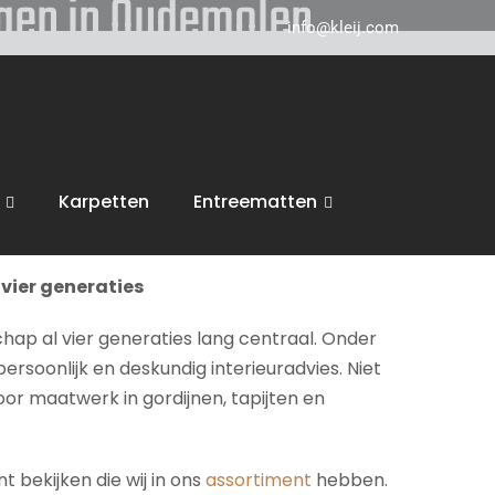
angen in Oudemolen
info@kleij.com
 in Breda en komen graag naar u in
Oudemolen
ring, trappen en vloeren. Wij voeren dan ook
Karpetten
Entreematten
inspiratie en een vrijblijvende offerte.
vier generaties
chap al vier generaties lang centraal. Onder
persoonlijk en deskundig interieuradvies. Niet
voor maatwerk in gordijnen, tapijten en
 bekijken die wij in ons
assortiment
hebben.