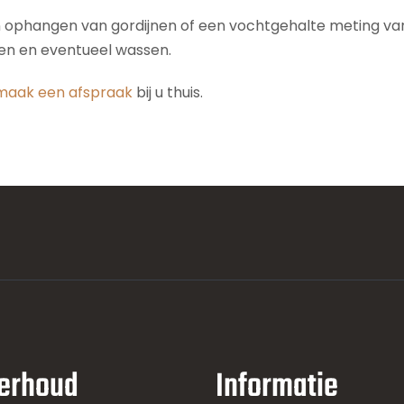
n ophangen van gordijnen of een vochtgehalte meting van 
den en eventueel wassen.
maak een afspraak
bij u thuis.
erhoud
Informatie