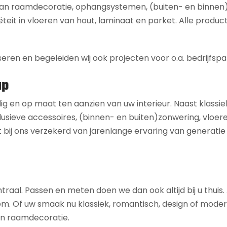
 aan raamdecoratie, ophangsystemen, (buiten- en binnen
ëteit in vloeren van hout, laminaat en parket. Alle product
seren en begeleiden wij ook projecten voor o.a. bedrijfspa
ap
dig en op maat ten aanzien van uw interieur. Naast klassie
usieve accessoires, (binnen- en buiten)zonwering, vloeren,
 bij ons verzekerd van jarenlange ervaring van generatie
ntraal. Passen en meten doen we dan ook altijd bij u thuis
 uw smaak nu klassiek, romantisch, design of modern is,
 en raamdecoratie.