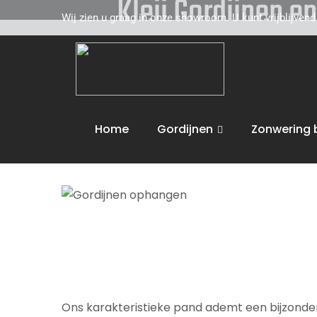
Kleij Gordijnen e
Wij zien u graag in onze showroom. U kunt vrijblijven
Kleij Gordijnen en Tapijten komt graag naar u 
toe. Wij adviseren u vakkundig op het gebied 
de volgende activiteiten uit :
Gordijnen oph
Home
Gordijnen
Zonwering 
Wij bieden maatwerk en leveren aan huis. U 
Ons karakteristieke pand ademt een bijzondere 