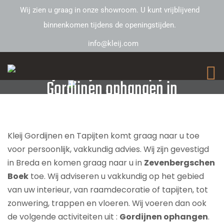
Wij zien u graag in onze showroom. U kunt vrijblijvend
binnenkomen tijdens de openingstijden.
info@kleij.com
Kleij Gordijnen en Tapijten –
Gordijnen ophangen in
Zevenbergschen Boek
Kleij Gordijnen en Tapijten komt graag naar u toe
voor persoonlijk, vakkundig advies. Wij zijn gevestigd
in Breda en komen graag naar u in
Zevenbergschen
Boek
toe. Wij adviseren u vakkundig op het gebied
van uw interieur, van raamdecoratie of tapijten, tot
zonwering, trappen en vloeren. Wij voeren dan ook
de volgende activiteiten uit :
Gordijnen ophangen
.