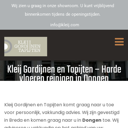
Wij zien u graag in onze showroom. U kunt vrijblijvend
binnenkomen tijdens de openingstijden.
info@kleij.com
Kleij Gordijnen en Tapijten – Harde
vloeren reinigen in Dongen
Kleij Gordijnen en Tapijten komt graag naar u toe
voor persoonlijk, vakkundig advies. Wij zijn gevestigd
in Breda en komen graag naar u in
Dongen
toe. Wij
adviseren u vakkundig op het gebied van uw