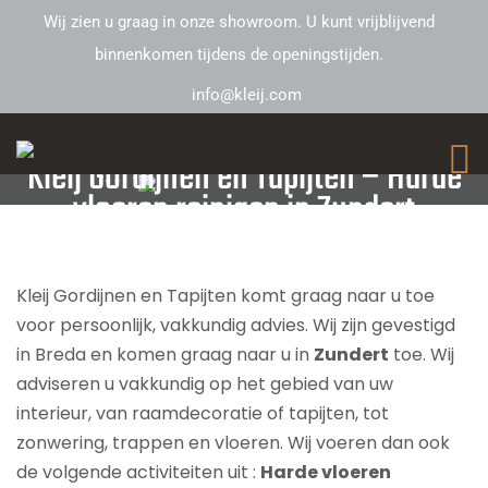
Wij zien u graag in onze showroom. U kunt vrijblijvend
binnenkomen tijdens de openingstijden.
info@kleij.com
Kleij Gordijnen en Tapijten – Harde
vloeren reinigen in Zundert
Kleij Gordijnen en Tapijten komt graag naar u toe
voor persoonlijk, vakkundig advies. Wij zijn gevestigd
in Breda en komen graag naar u in
Zundert
toe. Wij
adviseren u vakkundig op het gebied van uw
interieur, van raamdecoratie of tapijten, tot
zonwering, trappen en vloeren. Wij voeren dan ook
de volgende activiteiten uit :
Harde vloeren