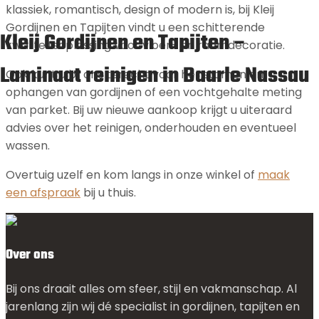
klassiek, romantisch, design of modern is, bij Kleij
Gordijnen en Tapijten vindt u een schitterende
Kleij Gordijnen en Tapijten –
kwaliteitsoplossing voor vloer- en raamdecoratie.
Laminaat reinigen in Baarle Nassau
Ook kunt u bij ons terecht voor het stomen en
ophangen van gordijnen of een vochtgehalte meting
van parket. Bij uw nieuwe aankoop krijgt u uiteraard
advies over het reinigen, onderhouden en eventueel
wassen.
Overtuig uzelf en kom langs in onze winkel of
maak
een afspraak
bij u thuis.
Over ons
Bij ons draait alles om sfeer, stijl en vakmanschap. Al
jarenlang zijn wij dé specialist in gordijnen, tapijten en