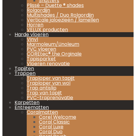
Shutters
Plissé – Duette ® shades
Rolgordijn
Multishades / Duo Rolgordijn
Verticale jaloezieën / lamellen
Horren
VELUX producten
Harde vloeren
Vinyl
Marmoleum/Linoleum
PVC vloeren
COREtec® the Orginale
Tapisparket
Vloeren renovatie
Tapijten
Trappen
Traploper van tapijt
Traploper van wol
Trap antislip
Trap van tapijt
PVC-traprenovatie
Karpetten
Entreematten
Coralmatten
Corel Welcome
Coral Classic
Coral Luxe
Coral Duo