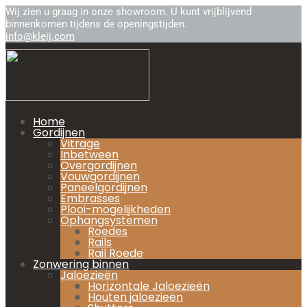
Wij zien u graag in onze showroom. U kunt vrijblijvend
binnenkomen tijdens de openingstijden.
info@kleij.com
Home
Gordijnen
Vitrage
Inbetween
Overgordijnen
Vouwgordijnen
Paneelgordijnen
Embrasses
Plooi-mogelijkheden
Ophangsystemen
Roedes
Rails
Rail Roede
Zonwering binnen
Jaloezieën
Horizontale Jaloezieën
Houten jaloezieën