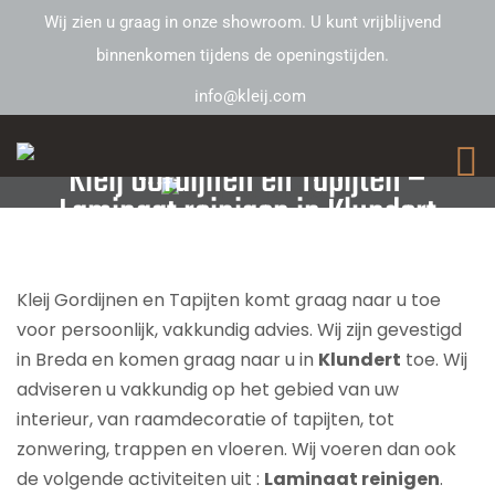
Wij zien u graag in onze showroom. U kunt vrijblijvend
binnenkomen tijdens de openingstijden.
info@kleij.com
Kleij Gordijnen en Tapijten –
Laminaat reinigen in Klundert
Kleij Gordijnen en Tapijten komt graag naar u toe
voor persoonlijk, vakkundig advies. Wij zijn gevestigd
in Breda en komen graag naar u in
Klundert
toe. Wij
adviseren u vakkundig op het gebied van uw
interieur, van raamdecoratie of tapijten, tot
zonwering, trappen en vloeren. Wij voeren dan ook
de volgende activiteiten uit :
Laminaat reinigen
.