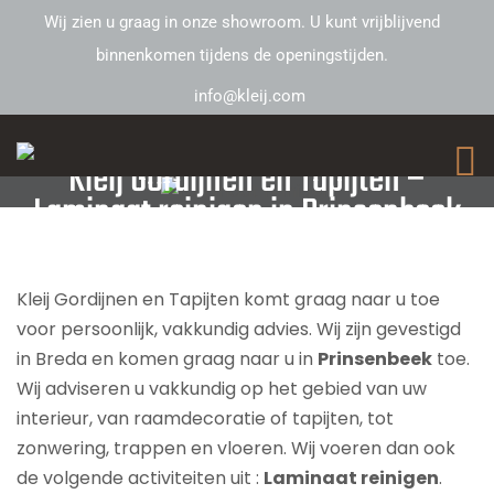
Wij zien u graag in onze showroom. U kunt vrijblijvend
binnenkomen tijdens de openingstijden.
info@kleij.com
Kleij Gordijnen en Tapijten –
Laminaat reinigen in Prinsenbeek
Kleij Gordijnen en Tapijten komt graag naar u toe
voor persoonlijk, vakkundig advies. Wij zijn gevestigd
in Breda en komen graag naar u in
Prinsenbeek
toe.
Wij adviseren u vakkundig op het gebied van uw
interieur, van raamdecoratie of tapijten, tot
zonwering, trappen en vloeren. Wij voeren dan ook
de volgende activiteiten uit :
Laminaat reinigen
.