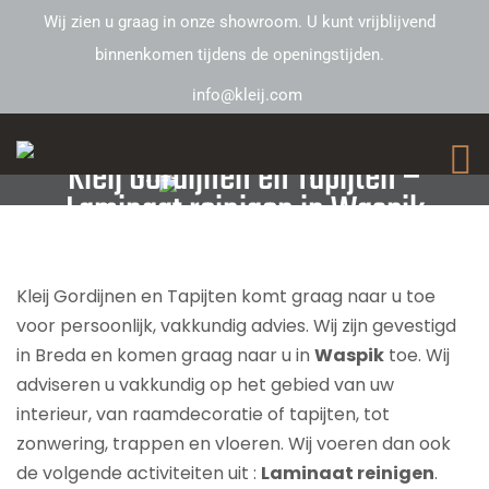
Wij zien u graag in onze showroom. U kunt vrijblijvend
binnenkomen tijdens de openingstijden.
info@kleij.com
Kleij Gordijnen en Tapijten –
Laminaat reinigen in Waspik
Kleij Gordijnen en Tapijten komt graag naar u toe
voor persoonlijk, vakkundig advies. Wij zijn gevestigd
in Breda en komen graag naar u in
Waspik
toe. Wij
adviseren u vakkundig op het gebied van uw
interieur, van raamdecoratie of tapijten, tot
zonwering, trappen en vloeren. Wij voeren dan ook
de volgende activiteiten uit :
Laminaat reinigen
.