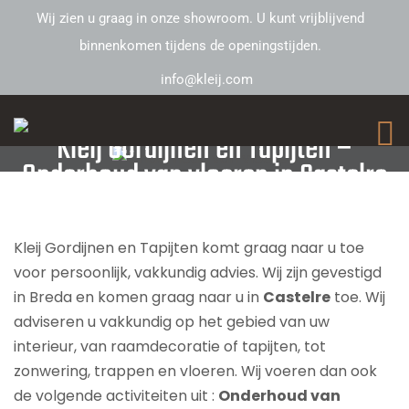
Wij zien u graag in onze showroom. U kunt vrijblijvend
binnenkomen tijdens de openingstijden.
info@kleij.com
Kleij Gordijnen en Tapijten –
Onderhoud van vloeren in Castelre
Kleij Gordijnen en Tapijten komt graag naar u toe
voor persoonlijk, vakkundig advies. Wij zijn gevestigd
in Breda en komen graag naar u in
Castelre
toe. Wij
adviseren u vakkundig op het gebied van uw
interieur, van raamdecoratie of tapijten, tot
zonwering, trappen en vloeren. Wij voeren dan ook
de volgende activiteiten uit :
Onderhoud van