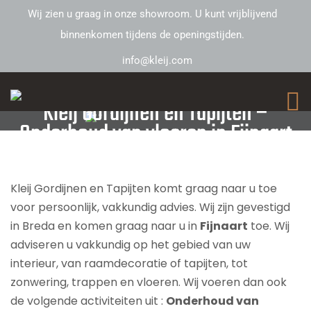
Wij zien u graag in onze showroom. U kunt vrijblijvend
binnenkomen tijdens de openingstijden.
info@kleij.com
Kleij Gordijnen en Tapijten –
Onderhoud van vloeren in Fijnaart
Kleij Gordijnen en Tapijten komt graag naar u toe
voor persoonlijk, vakkundig advies. Wij zijn gevestigd
in Breda en komen graag naar u in
Fijnaart
toe. Wij
adviseren u vakkundig op het gebied van uw
interieur, van raamdecoratie of tapijten, tot
zonwering, trappen en vloeren. Wij voeren dan ook
de volgende activiteiten uit :
Onderhoud van