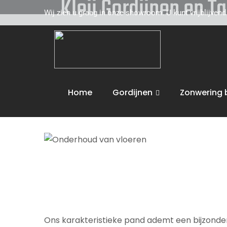
Kleij Gordijnen en T
Wij zien u graag in onze showroom. U kunt vrijblijven
Kleij Gordijnen en Tapijten komt graag naar u 
Willebrod
toe. Wij adviseren u vakkundig op h
voeren dan ook de volgende activiteiten uit :
O
Home
Gordijnen
Zonwering 
Wij bieden maatwerk en leveren aan huis. U 
Ons karakteristieke pand ademt een bijzondere 