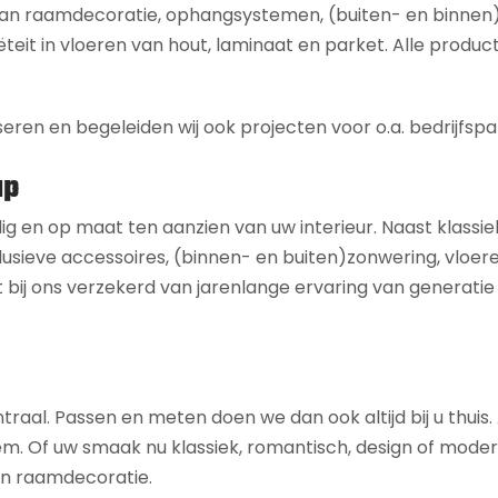
 aan raamdecoratie, ophangsystemen, (buiten- en binnen
ëteit in vloeren van hout, laminaat en parket. Alle product
seren en begeleiden wij ook projecten voor o.a. bedrijfspa
ap
dig en op maat ten aanzien van uw interieur. Naast klassie
usieve accessoires, (binnen- en buiten)zonwering, vloeren,
 bij ons verzekerd van jarenlange ervaring van generatie
ntraal. Passen en meten doen we dan ook altijd bij u thuis
 uw smaak nu klassiek, romantisch, design of modern is,
 en raamdecoratie.