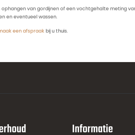
n ophangen van gordijnen of een vochtgehalte meting van 
den en eventueel wassen.
maak een afspraak
bij u thuis.
erhoud
Informatie