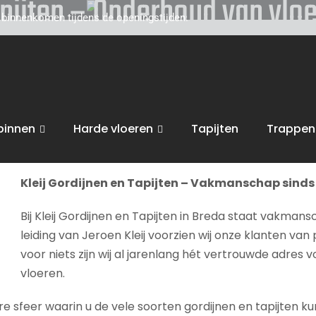
apijten – Onderhoud van vloe
d binnenkomen tijdens de openingstijden.
toe voor persoonlijk, vakkundig advies. Wij zijn gevestigd
et gebied van uw interieur, van raamdecoratie of tapijten
nderhoud van vloeren
.
binnen
Harde vloeren
Tapijten
Trappen
bent van harte welkom in onze
winkel in Breda
voor advies, 
Kleij Gordijnen en Tapijten – Vakmanschap sinds 
Bij Kleij Gordijnen en Tapijten in Breda staat vakmans
leiding van Jeroen Kleij voorzien wij onze klanten van 
voor niets zijn wij al jarenlang hét vertrouwde adres 
vloeren.
sfeer waarin u de vele soorten gordijnen en tapijten kunt