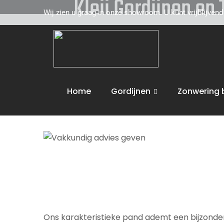
Kleij Gordijnen en
Wij zien u graag in onze showroom. U kunt vrijblijven
Kleij Gordijnen en Tapijten komt graag naar u 
toe. Wij adviseren u vakkundig op het gebied 
de volgende activiteiten uit :
Vakkundig advi
Home
Gordijnen
Zonwering 
Wij bieden maatwerk en leveren aan huis. U 
Ons karakteristieke pand ademt een bijzondere 