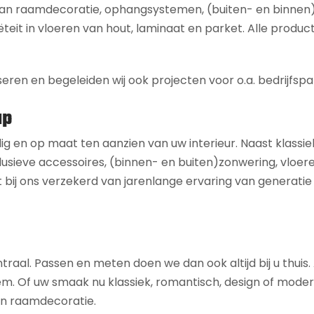
 aan raamdecoratie, ophangsystemen, (buiten- en binnen
ëteit in vloeren van hout, laminaat en parket. Alle product
seren en begeleiden wij ook projecten voor o.a. bedrijfspa
ap
dig en op maat ten aanzien van uw interieur. Naast klassie
usieve accessoires, (binnen- en buiten)zonwering, vloeren,
 bij ons verzekerd van jarenlange ervaring van generatie
ntraal. Passen en meten doen we dan ook altijd bij u thuis
 uw smaak nu klassiek, romantisch, design of modern is,
 en raamdecoratie.