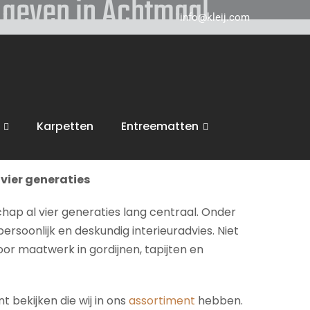
s geven in Achtmaal
info@kleij.com
 in Breda en komen graag naar u in
Achtmaal
ring, trappen en vloeren. Wij voeren dan ook
Karpetten
Entreematten
inspiratie en een vrijblijvende offerte.
vier generaties
chap al vier generaties lang centraal. Onder
persoonlijk en deskundig interieuradvies. Niet
voor maatwerk in gordijnen, tapijten en
 bekijken die wij in ons
assortiment
hebben.