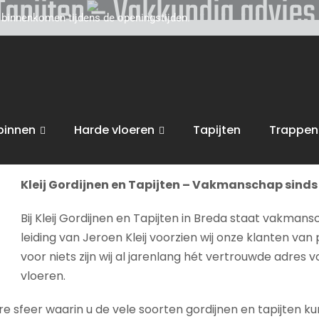
 Tapijten – Vakkundig advie
d binnenkomen tijdens de openingstijden.
toe voor persoonlijk, vakkundig advies. Wij zijn gevestigd
van uw interieur, van raamdecoratie of tapijten, tot zonwe
es geven
.
binnen
Harde vloeren
Tapijten
Trappen
bent van harte welkom in onze
winkel in Breda
voor advies, 
Kleij Gordijnen en Tapijten – Vakmanschap sinds 
Bij Kleij Gordijnen en Tapijten in Breda staat vakmans
leiding van Jeroen Kleij voorzien wij onze klanten van 
voor niets zijn wij al jarenlang hét vertrouwde adres 
vloeren.
sfeer waarin u de vele soorten gordijnen en tapijten kunt