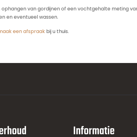
n ophangen van gordijnen of een vochtgehalte meting van 
den en eventueel wassen.
maak een afspraak
bij u thuis.
erhoud
Informatie