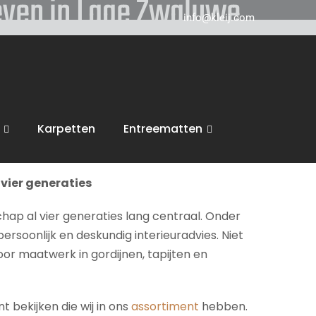
geven in Lage Zwaluwe
info@kleij.com
 in Breda en komen graag naar u in
Lage
 tot zonwering, trappen en vloeren. Wij voeren
Karpetten
Entreematten
inspiratie en een vrijblijvende offerte.
vier generaties
chap al vier generaties lang centraal. Onder
persoonlijk en deskundig interieuradvies. Niet
voor maatwerk in gordijnen, tapijten en
 bekijken die wij in ons
assortiment
hebben.