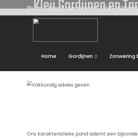
Kleij Gordijnen en T
Wij zien u graag in onze showroom. U kunt vrijblijven
Kleij Gordijnen en Tapijten komt graag naar u 
Zwaluwe
toe. Wij adviseren u vakkundig op he
dan ook de volgende activiteiten uit :
Vakkund
Home
Gordijnen
Zonwering 
Wij bieden maatwerk en leveren aan huis. U 
Ons karakteristieke pand ademt een bijzondere 