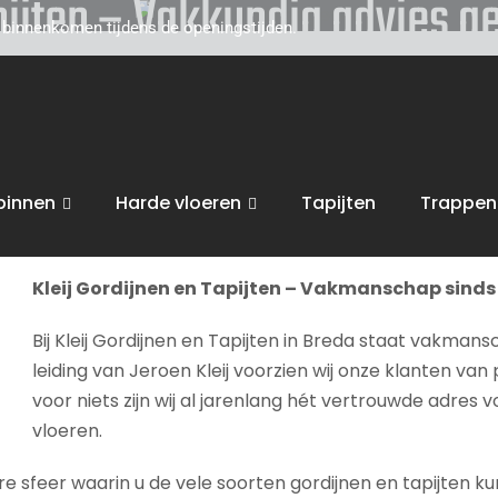
apijten – Vakkundig advies 
d binnenkomen tijdens de openingstijden.
toe voor persoonlijk, vakkundig advies. Wij zijn gevestigd
t gebied van uw interieur, van raamdecoratie of tapijten,
ig advies geven
.
binnen
Harde vloeren
Tapijten
Trappen
bent van harte welkom in onze
winkel in Breda
voor advies, 
Kleij Gordijnen en Tapijten – Vakmanschap sinds 
Bij Kleij Gordijnen en Tapijten in Breda staat vakmans
leiding van Jeroen Kleij voorzien wij onze klanten van 
voor niets zijn wij al jarenlang hét vertrouwde adres 
vloeren.
sfeer waarin u de vele soorten gordijnen en tapijten kunt