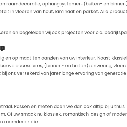
 aan raamdecoratie, ophangsystemen, (buiten- en binnen
ëteit in vloeren van hout, laminaat en parket. Alle product
seren en begeleiden wij ook projecten voor o.a. bedrijfspa
ap
dig en op maat ten aanzien van uw interieur. Naast klassie
usieve accessoires, (binnen- en buiten)zonwering, vloeren,
 bij ons verzekerd van jarenlange ervaring van generatie
ntraal. Passen en meten doen we dan ook altijd bij u thuis
 uw smaak nu klassiek, romantisch, design of modern is,
 en raamdecoratie.