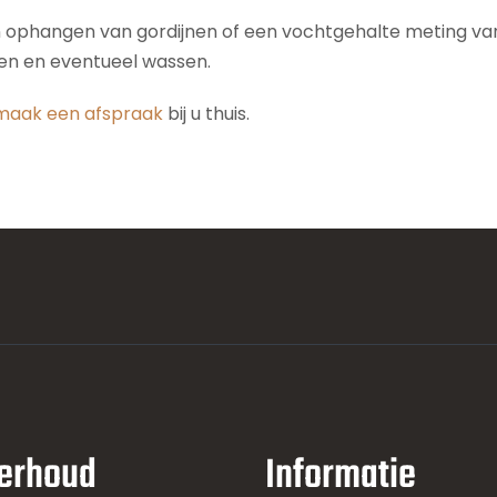
n ophangen van gordijnen of een vochtgehalte meting van 
den en eventueel wassen.
maak een afspraak
bij u thuis.
erhoud
Informatie