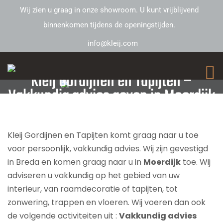
Wij zien u graag in onze showroom. U kunt vrijblijvend
binnenkomen tijdens de openingstijden.
info@kleij.com
Kleij Gordijnen en Tapijten –
Vakkundig advies geven in Moerdijk
Kleij Gordijnen en Tapijten komt graag naar u toe
voor persoonlijk, vakkundig advies. Wij zijn gevestigd
in Breda en komen graag naar u in
Moerdijk
toe. Wij
adviseren u vakkundig op het gebied van uw
interieur, van raamdecoratie of tapijten, tot
zonwering, trappen en vloeren. Wij voeren dan ook
de volgende activiteiten uit :
Vakkundig advies