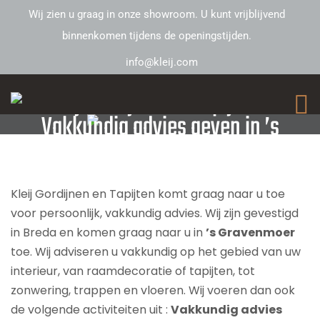
Wij zien u graag in onze showroom. U kunt vrijblijvend
binnenkomen tijdens de openingstijden.
info@kleij.com
Kleij Gordijnen en Tapijten –
Vakkundig advies geven in ’s
Gravenmoer
Kleij Gordijnen en Tapijten komt graag naar u toe
voor persoonlijk, vakkundig advies. Wij zijn gevestigd
in Breda en komen graag naar u in
’s Gravenmoer
toe. Wij adviseren u vakkundig op het gebied van uw
interieur, van raamdecoratie of tapijten, tot
zonwering, trappen en vloeren. Wij voeren dan ook
de volgende activiteiten uit :
Vakkundig advies