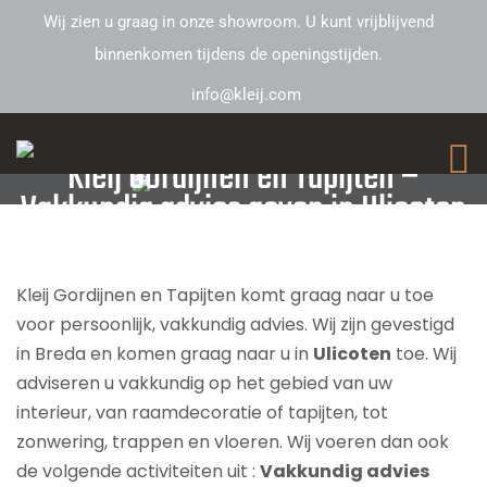
Wij zien u graag in onze showroom. U kunt vrijblijvend
binnenkomen tijdens de openingstijden.
info@kleij.com
Kleij Gordijnen en Tapijten –
Vakkundig advies geven in Ulicoten
Kleij Gordijnen en Tapijten komt graag naar u toe
voor persoonlijk, vakkundig advies. Wij zijn gevestigd
in Breda en komen graag naar u in
Ulicoten
toe. Wij
adviseren u vakkundig op het gebied van uw
interieur, van raamdecoratie of tapijten, tot
zonwering, trappen en vloeren. Wij voeren dan ook
de volgende activiteiten uit :
Vakkundig advies