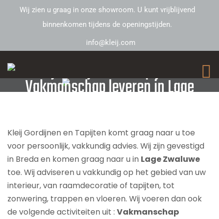
Wij zien u graag in onze showroom. U kunt vrijblijvend
binnenkomen tijdens de openingstijden.
info@kleij.com
Kleij Gordijnen en Tapijten –
Vakmanschap leveren in Lage
Zwaluwe
Kleij Gordijnen en Tapijten komt graag naar u toe
voor persoonlijk, vakkundig advies. Wij zijn gevestigd
in Breda en komen graag naar u in
Lage Zwaluwe
toe. Wij adviseren u vakkundig op het gebied van uw
interieur, van raamdecoratie of tapijten, tot
zonwering, trappen en vloeren. Wij voeren dan ook
de volgende activiteiten uit :
Vakmanschap