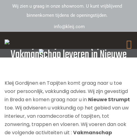
Wij zien u graag in onze showroom. U kunt vrijblijvend
binnenkomen tijdens de openingstijden.
info@kleij.com
Kleij Gordijnen en Tapijten –
Vakmanschap leveren in Nieuwe
Strumpt
Kleij Gordijnen en Tapijten komt graag naar u toe
voor persoonlijk, vakkundig advies. Wij zijn gevestigd
in Breda en komen graag naar u in
Nieuwe Strumpt
toe. Wij adviseren u vakkundig op het gebied van uw
interieur, van raamdecoratie of tapijten, tot
zonwering, trappen en vloeren. Wij voeren dan ook
de volgende activiteiten uit :
Vakmanschap