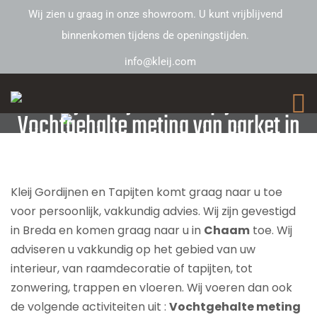
Wij zien u graag in onze showroom. U kunt vrijblijvend
binnenkomen tijdens de openingstijden.
info@kleij.com
Kleij Gordijnen en Tapijten –
Vochtgehalte meting van parket in
Chaam
Kleij Gordijnen en Tapijten komt graag naar u toe
voor persoonlijk, vakkundig advies. Wij zijn gevestigd
in Breda en komen graag naar u in
Chaam
toe. Wij
adviseren u vakkundig op het gebied van uw
interieur, van raamdecoratie of tapijten, tot
zonwering, trappen en vloeren. Wij voeren dan ook
de volgende activiteiten uit :
Vochtgehalte meting