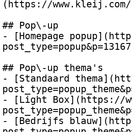
(https://www.kleij.com/
## Pop\-up

- [Homepage popup](http
post_type=popup&p=13167)
## Pop\-up thema's

- [Standaard thema](htt
post_type=popup_theme&p
- [Light Box](https://w
post_type=popup_theme&p
- [Bedrijfs blauw](http
post_type=popup_theme&p