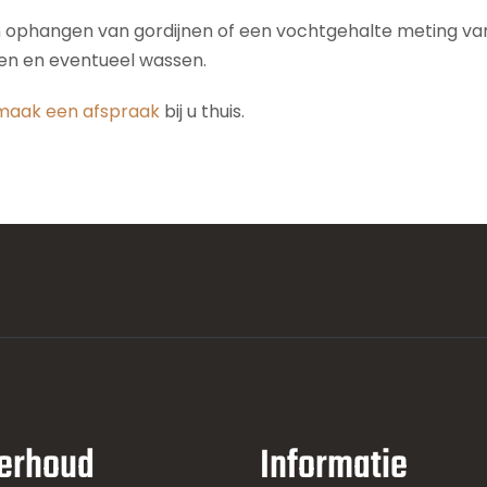
n ophangen van gordijnen of een vochtgehalte meting van 
den en eventueel wassen.
maak een afspraak
bij u thuis.
erhoud
Informatie