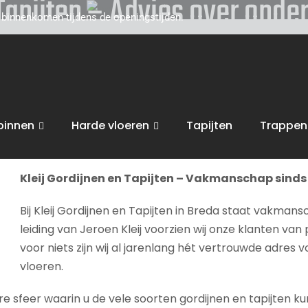
 Tapijten – Advies over onde
d binnenkomen tijdens de openingstijden.
toe voor persoonlijk, vakkundig advies. Wij zijn gevestigd
van uw interieur, van raamdecoratie of tapijten, tot zonwe
derhoud
.
binnen
Harde vloeren
Tapijten
Trappen
bent van harte welkom in onze
winkel in Breda
voor advies, 
Kleij Gordijnen en Tapijten – Vakmanschap sinds 
Bij Kleij Gordijnen en Tapijten in Breda staat vakmans
leiding van Jeroen Kleij voorzien wij onze klanten van 
voor niets zijn wij al jarenlang hét vertrouwde adres 
vloeren.
sfeer waarin u de vele soorten gordijnen en tapijten kunt