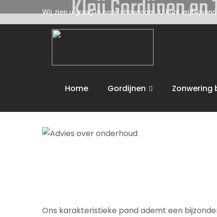
Kleij Gordijnen en
Wij zien u graag in onze showroom. U kunt vrijblijven
Kleij Gordijnen en Tapijten komt graag naar u 
toe. Wij adviseren u vakkundig op het gebied 
de volgende activiteiten uit :
Advies over on
Home
Gordijnen
Zonwering 
Wij bieden maatwerk en leveren aan huis. U 
Ons karakteristieke pand ademt een bijzondere 