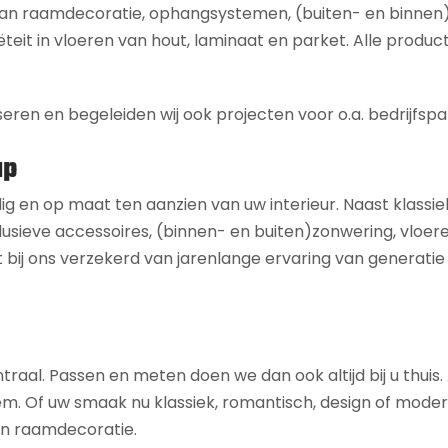
 aan raamdecoratie, ophangsystemen, (buiten- en binnen
ëteit in vloeren van hout, laminaat en parket. Alle product
seren en begeleiden wij ook projecten voor o.a. bedrijfspa
ap
dig en op maat ten aanzien van uw interieur. Naast klassie
usieve accessoires, (binnen- en buiten)zonwering, vloeren,
 bij ons verzekerd van jarenlange ervaring van generatie
ntraal. Passen en meten doen we dan ook altijd bij u thuis
 uw smaak nu klassiek, romantisch, design of modern is,
 en raamdecoratie.