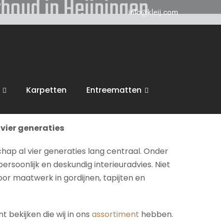
rhoud in Heijningen
info@kleij.com
 in Breda en komen graag naar u in
Heijningen
ring, trappen en vloeren. Wij voeren dan ook
Karpetten
Entreematten
inspiratie en een vrijblijvende offerte.
vier generaties
chap al vier generaties lang centraal. Onder
persoonlijk en deskundig interieuradvies. Niet
voor maatwerk in gordijnen, tapijten en
 bekijken die wij in ons
assortiment
hebben.