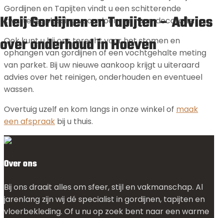
Gordijnen en Tapijten vindt u een schitterende
Kleij Gordijnen en Tapijten – Advies
kwaliteitsoplossing voor vloer- en raamdecoratie.
over onderhoud in Hoeven
Ook kunt u bij ons terecht voor het stomen en
ophangen van gordijnen of een vochtgehalte meting
van parket. Bij uw nieuwe aankoop krijgt u uiteraard
advies over het reinigen, onderhouden en eventueel
wassen.
Overtuig uzelf en kom langs in onze winkel of
maak
een afspraak
bij u thuis.
Over ons
Bij ons draait alles om sfeer, stijl en vakmanschap. Al
jarenlang zijn wij dé specialist in gordijnen, tapijten en
vloerbekleding. Of u nu op zoek bent naar een warme