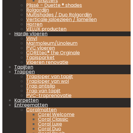
Shutters
Plissé – Duette ® shades
Rolgordijn
Multishades / Duo Rolgordijn
Verticale jaloezieën / lamellen
Horren
VELUX producten
Harde vloeren
Vinyl
Marmoleum/Linoleum
PVC vloeren
COREtec® the Orginale
Tapisparket
Vloeren renovatie
Tapijten
Trappen
Traploper van tapijt
Traploper van wol
Trap antislip
Trap van tapijt
PVC-traprenovatie
Karpetten
Entreematten
Coralmatten
Corel Welcome
Coral Classic
Coral Luxe
Coral Duo