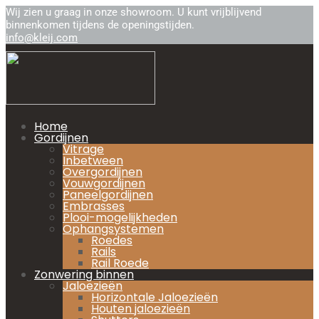
Wij zien u graag in onze showroom. U kunt vrijblijvend
binnenkomen tijdens de openingstijden.
info@kleij.com
Home
Gordijnen
Vitrage
Inbetween
Overgordijnen
Vouwgordijnen
Paneelgordijnen
Embrasses
Plooi-mogelijkheden
Ophangsystemen
Roedes
Rails
Rail Roede
Zonwering binnen
Jaloezieën
Horizontale Jaloezieën
Houten jaloezieën