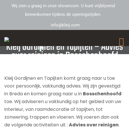
Wij zien u graag in onze showroom. U kunt vrijblijvend
binnenkomen tijdens de openingstijden.
info@kleij.com
Kleij Gordijnen en Tapijten – Advies
over reinigen in Bosschenhoofd
Kleij Gordijnen en Tapijten komt graag naar u toe
voor persoonlijk, vakkundig advies. Wij zijn gevestigd
in Breda en komen graag naar u in
Bosschenhoofd
toe. Wij adviseren u vakkundig op het gebied van uw
interieur, van raamdecoratie of tapijten, tot
zonwering, trappen en vloeren. Wij voeren dan ook
de volgende activiteiten uit :
Advies over reinigen
.