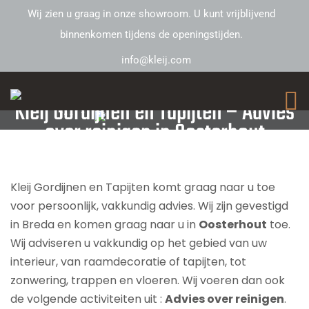
Wij zien u graag in onze showroom. U kunt vrijblijvend
binnenkomen tijdens de openingstijden.
info@kleij.com
Kleij Gordijnen en Tapijten – Advies
over reinigen in Oosterhout
Kleij Gordijnen en Tapijten komt graag naar u toe
voor persoonlijk, vakkundig advies. Wij zijn gevestigd
in Breda en komen graag naar u in
Oosterhout
toe.
Wij adviseren u vakkundig op het gebied van uw
interieur, van raamdecoratie of tapijten, tot
zonwering, trappen en vloeren. Wij voeren dan ook
de volgende activiteiten uit :
Advies over reinigen
.