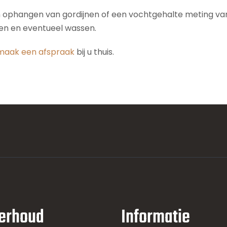
n ophangen van gordijnen of een vochtgehalte meting van 
den en eventueel wassen.
maak een afspraak
bij u thuis.
erhoud
Informatie