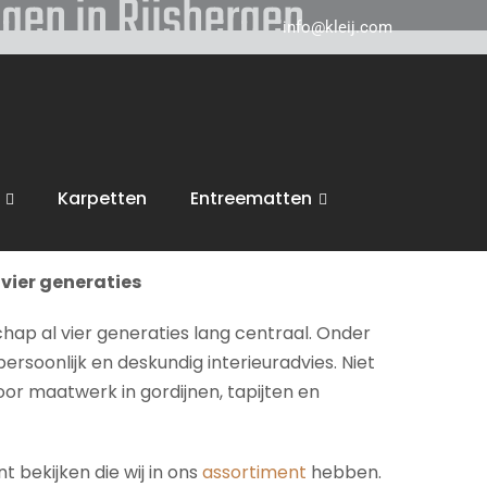
igen in Rijsbergen
info@kleij.com
 in Breda en komen graag naar u in
Rijsbergen
ring, trappen en vloeren. Wij voeren dan ook
Karpetten
Entreematten
inspiratie en een vrijblijvende offerte.
vier generaties
chap al vier generaties lang centraal. Onder
persoonlijk en deskundig interieuradvies. Niet
voor maatwerk in gordijnen, tapijten en
 bekijken die wij in ons
assortiment
hebben.