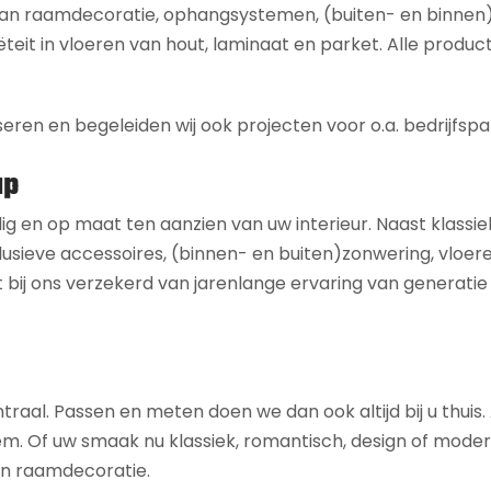
 aan raamdecoratie, ophangsystemen, (buiten- en binnen
ëteit in vloeren van hout, laminaat en parket. Alle product
seren en begeleiden wij ook projecten voor o.a. bedrijfspa
ap
dig en op maat ten aanzien van uw interieur. Naast klassie
usieve accessoires, (binnen- en buiten)zonwering, vloeren,
 bij ons verzekerd van jarenlange ervaring van generatie
ntraal. Passen en meten doen we dan ook altijd bij u thuis
 uw smaak nu klassiek, romantisch, design of modern is,
 en raamdecoratie.