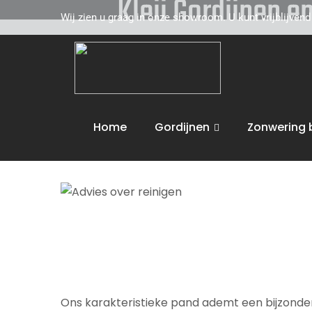
Kleij Gordijnen e
Wij zien u graag in onze showroom. U kunt vrijblijven
Kleij Gordijnen en Tapijten komt graag naar u 
toe. Wij adviseren u vakkundig op het gebied 
de volgende activiteiten uit :
Advies over rei
Home
Gordijnen
Zonwering 
Wij bieden maatwerk en leveren aan huis. U 
Ons karakteristieke pand ademt een bijzondere 