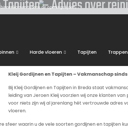
n Tapijten – Advies over rein
d binnenkomen tijdens de openingstijden.
toe voor persoonlijk, vakkundig advies. Wij zijn gevestigd
van uw interieur, van raamdecoratie of tapijten, tot zonwe
nigen
.
binnen
Harde vloeren
Tapijten
Trappen
bent van harte welkom in onze
winkel in Breda
voor advies, 
Kleij Gordijnen en Tapijten – Vakmanschap sinds 
Bij Kleij Gordijnen en Tapijten in Breda staat vakmans
leiding van Jeroen Kleij voorzien wij onze klanten van 
voor niets zijn wij al jarenlang hét vertrouwde adres 
vloeren.
sfeer waarin u de vele soorten gordijnen en tapijten kunt