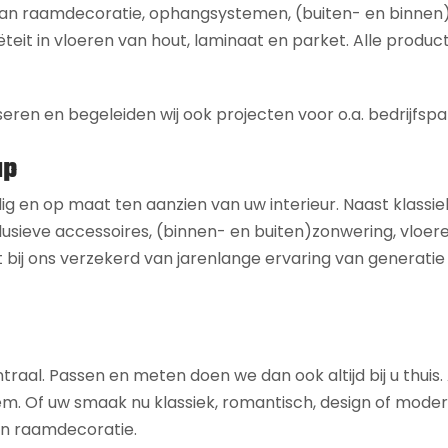
 aan raamdecoratie, ophangsystemen, (buiten- en binnen
ëteit in vloeren van hout, laminaat en parket. Alle product
seren en begeleiden wij ook projecten voor o.a. bedrijfspa
ap
dig en op maat ten aanzien van uw interieur. Naast klassie
usieve accessoires, (binnen- en buiten)zonwering, vloeren,
 bij ons verzekerd van jarenlange ervaring van generatie
ntraal. Passen en meten doen we dan ook altijd bij u thuis
 uw smaak nu klassiek, romantisch, design of modern is,
 en raamdecoratie.