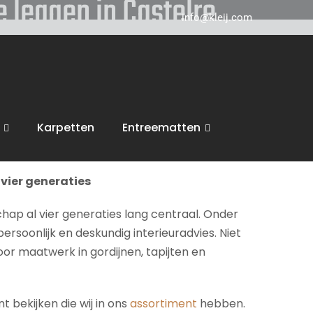
e leggen in Castelre
info@kleij.com
 in Breda en komen graag naar u in
Castelre
ring, trappen en vloeren. Wij voeren dan ook
Karpetten
Entreematten
inspiratie en een vrijblijvende offerte.
vier generaties
chap al vier generaties lang centraal. Onder
persoonlijk en deskundig interieuradvies. Niet
voor maatwerk in gordijnen, tapijten en
 bekijken die wij in ons
assortiment
hebben.