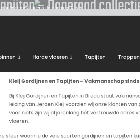
Tapijten – Dageraad collecti
d binnenkomen tijdens de openingstijden.
toe voor persoonlijk, vakkundig advies. Wij zijn gevestigd
van uw interieur, van raamdecoratie of tapijten, tot zonwe
ctie leggen
.
binnen
Harde vloeren
Tapijten
Trappen
bent van harte welkom in onze
winkel in Breda
voor advies, 
Kleij Gordijnen en Tapijten – Vakmanschap sinds 
Bij Kleij Gordijnen en Tapijten in Breda staat vakmans
leiding van Jeroen Kleij voorzien wij onze klanten van 
voor niets zijn wij al jarenlang hét vertrouwde adres 
vloeren.
sfeer waarin u de vele soorten gordijnen en tapijten kunt