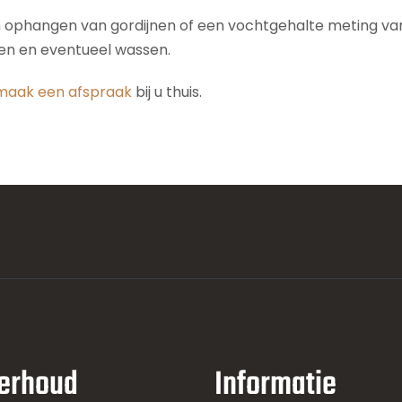
n ophangen van gordijnen of een vochtgehalte meting van 
den en eventueel wassen.
maak een afspraak
bij u thuis.
erhoud
Informatie