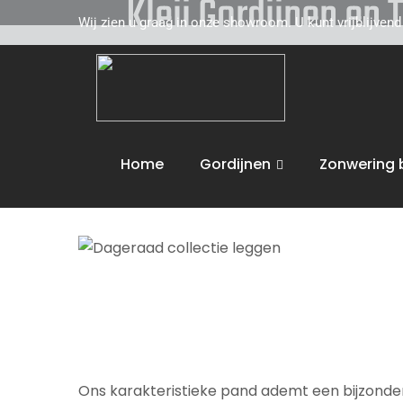
Kleij Gordijnen en 
Wij zien u graag in onze showroom. U kunt vrijblijven
Kleij Gordijnen en Tapijten komt graag naar u 
toe. Wij adviseren u vakkundig op het gebied 
de volgende activiteiten uit :
Dageraad colle
Home
Gordijnen
Zonwering 
Wij bieden maatwerk en leveren aan huis. U 
Ons karakteristieke pand ademt een bijzondere 