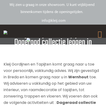
Wij zien u graag in onze showroom. U kunt vrijblijvend
binnenkomen tijdens de openingstijden.
info@kleij.com
Kleij Gordijnen en Tapijten –
Dageraad collectie leggen in
Wernhout
Kleij Gordijnen en Tapijten komt graag naar u toe
voor persoonlijk, vakkundig advies. Wij zijn gevestigd
in Breda en komen graag naar u in
Wernhout
toe.
Wij adviseren u vakkundig op het gebied van uw
interieur, van raamdecoratie of tapijten, tot
zonwering, trappen en vloeren. Wij voeren dan ook
de volgende activiteiten uit :
Dageraad collectie