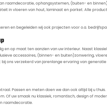
 aan raamdecoratie, ophangsystemen, (buiten- en binnen
ëteit in vloeren van hout, laminaat en parket. Alle product
seren en begeleiden wij ook projecten voor o.a. bedrijfspa
ap
dig en op maat ten aanzien van uw interieur. Naast klassie
usieve accessoires, (binnen- en buiten)zonwering, vloeren,
 bij ons verzekerd van jarenlange ervaring van generatie
ntraal. Passen en meten doen we dan ook altijd bij u thuis
 uw smaak nu klassiek, romantisch, design of modern is,
 en raamdecoratie.