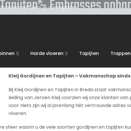
n Tapijten – Embrasses opha
d binnenkomen tijdens de openingstijden.
toe voor persoonlijk, vakkundig advies. Wij zijn gevestigd
van uw interieur, van raamdecoratie of tapijten, tot zonwe
angen
.
binnen
Harde vloeren
Tapijten
Trappen
bent van harte welkom in onze
winkel in Breda
voor advies, 
Kleij Gordijnen en Tapijten – Vakmanschap sinds 
Bij Kleij Gordijnen en Tapijten in Breda staat vakmans
leiding van Jeroen Kleij voorzien wij onze klanten van 
voor niets zijn wij al jarenlang hét vertrouwde adres 
vloeren.
sfeer waarin u de vele soorten gordijnen en tapijten kunt