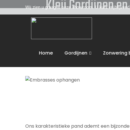
Kleij Gordijnen e
Wij zien u graag in onze showroom. U kunt vrijblijven
Kleij Gordijnen en Tapijten komt graag naar u 
toe. Wij adviseren u vakkundig op het gebied 
de volgende activiteiten uit :
Embrasses oph
Home
Gordijnen
Zonwering 
Wij bieden maatwerk en leveren aan huis. U 
Ons karakteristieke pand ademt een bijzondere 