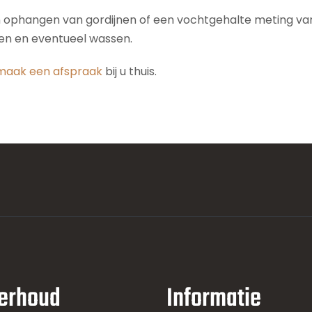
n ophangen van gordijnen of een vochtgehalte meting van 
den en eventueel wassen.
maak een afspraak
bij u thuis.
erhoud
Informatie