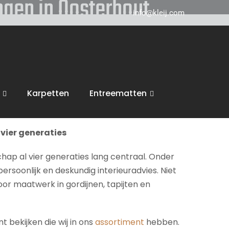
ngen in Oosterhout
info@kleij.com
 in Breda en komen graag naar u in
Oosterhout
ring, trappen en vloeren. Wij voeren dan ook
Karpetten
Entreematten
inspiratie en een vrijblijvende offerte.
vier generaties
chap al vier generaties lang centraal. Onder
persoonlijk en deskundig interieuradvies. Niet
voor maatwerk in gordijnen, tapijten en
 bekijken die wij in ons
assortiment
hebben.