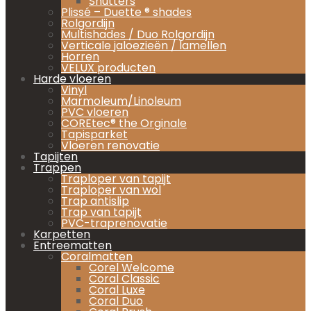
Shutters
Plissé – Duette ® shades
Rolgordijn
Multishades / Duo Rolgordijn
Verticale jaloezieën / lamellen
Horren
VELUX producten
Harde vloeren
Vinyl
Marmoleum/Linoleum
PVC vloeren
COREtec® the Orginale
Tapisparket
Vloeren renovatie
Tapijten
Trappen
Traploper van tapijt
Traploper van wol
Trap antislip
Trap van tapijt
PVC-traprenovatie
Karpetten
Entreematten
Coralmatten
Corel Welcome
Coral Classic
Coral Luxe
Coral Duo