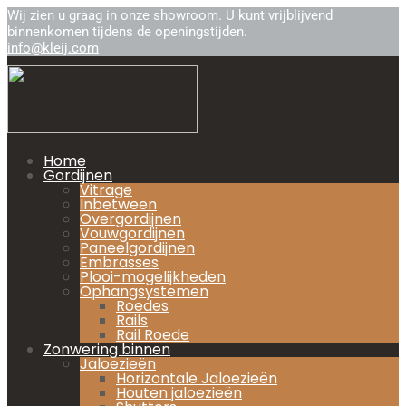
Wij zien u graag in onze showroom. U kunt vrijblijvend
binnenkomen tijdens de openingstijden.
info@kleij.com
Home
Gordijnen
Vitrage
Inbetween
Overgordijnen
Vouwgordijnen
Paneelgordijnen
Embrasses
Plooi-mogelijkheden
Ophangsystemen
Roedes
Rails
Rail Roede
Zonwering binnen
Jaloezieën
Horizontale Jaloezieën
Houten jaloezieën