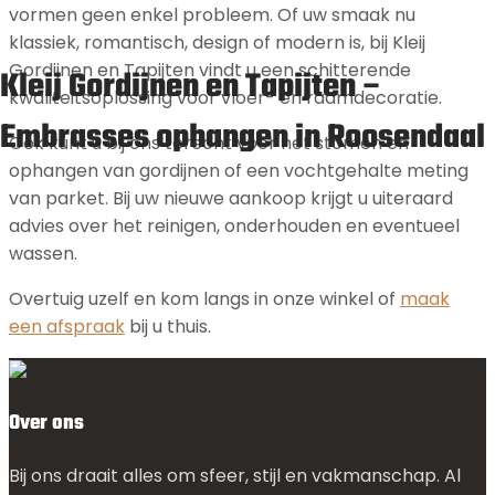
vormen geen enkel probleem. Of uw smaak nu
klassiek, romantisch, design of modern is, bij Kleij
Gordijnen en Tapijten vindt u een schitterende
Kleij Gordijnen en Tapijten –
kwaliteitsoplossing voor vloer- en raamdecoratie.
Embrasses ophangen in Roosendaal
Ook kunt u bij ons terecht voor het stomen en
ophangen van gordijnen of een vochtgehalte meting
van parket. Bij uw nieuwe aankoop krijgt u uiteraard
advies over het reinigen, onderhouden en eventueel
wassen.
Overtuig uzelf en kom langs in onze winkel of
maak
een afspraak
bij u thuis.
Over ons
Bij ons draait alles om sfeer, stijl en vakmanschap. Al