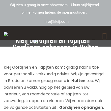
Wij zien u graag in onze showroom. U kunt vrijblijvend
binnenkomen tijdens de openingstijden.
info@kleij.com
Kleij Gordijnen en Tapijten –
Gordijnen ophangen in Hulten
Kleij Gordijnen en Tapijten komt graag naar u toe
voor persoonlijk, vakkundig advies. Wij zijn gevestigd
in Breda en komen graag naar u in
Hulten
toe. Wij
adviseren u vakkundig op het gebied van uw
interieur, van raamdecoratie of tapijten, tot
zonwering, trappen en vloeren. Wij voeren dan ook
de volgende activiteiten uit :
Gordijnen ophangen
.