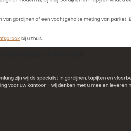
 van gordijnen of een vochtgehalte meting van parket. Bi
afspraak
bij u thuis.
nen ophangen in Moerdijk
renlang zijn wij dé specialist in gordijnen, tapijten en vl
sing voor uw kantoor – wij denken met u mee en leveren 