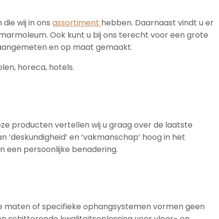
die wij in ons
assortiment
hebben. Daarnaast vindt u er
marmoleum. Ook kunt u bij ons terecht voor een grote
dig aangemeten en op maat gemaakt.
len, horeca, hotels.
loze producten vertellen wij u graag over de laatste
taan ‘deskundigheid’ en ‘vakmanschap’ hoog in het
en een persoonlijke benadering.
jkende maten of specifieke ophangsystemen vormen geen
een schitterende kwaliteitsoplossing voor vloer- en