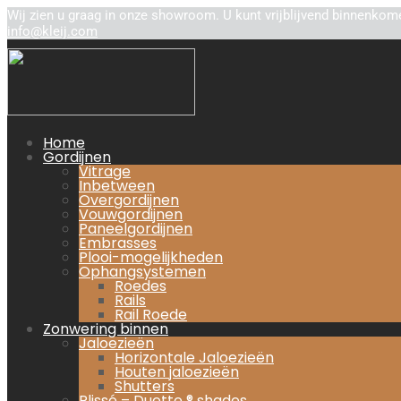
Wij zien u graag in onze showroom. U kunt vrijblijvend binnenkome
info@kleij.com
Home
Gordijnen
Vitrage
Inbetween
Overgordijnen
Vouwgordijnen
Paneelgordijnen
Embrasses
Plooi-mogelijkheden
Ophangsystemen
Roedes
Rails
Rail Roede
Zonwering binnen
Jaloezieën
Horizontale Jaloezieën
Houten jaloezieën
Shutters
Plissé – Duette ® shades