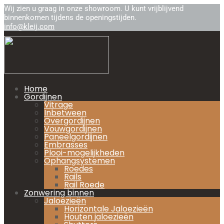
Wij zien u graag in onze showroom. U kunt vrijblijvend
binnenkomen tijdens de openingstijden.
info@kleij.com
Home
Gordijnen
Vitrage
Inbetween
Overgordijnen
Vouwgordijnen
Paneelgordijnen
Embrasses
Plooi-mogelijkheden
Ophangsystemen
Roedes
Rails
Rail Roede
Zonwering binnen
Jaloezieën
Horizontale Jaloezieën
Houten jaloezieën