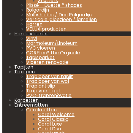
Shutters
Plissé – Duette ® shades
Rolgordijn
Multishades / Duo Rolgordijn
Verticale jaloezieën / lamellen
Horren
VELUX producten
Harde vloeren
Vinyl
Marmoleum/Linoleum
PVC vloeren
COREtec® the Orginale
Tapisparket
Vloeren renovatie
Tapijten
Trappen
Traploper van tapijt
Traploper van wol
Trap antislip
Trap van tapijt
PVC-traprenovatie
Karpetten
Entreematten
Coralmatten
Corel Welcome
Coral Classic
Coral Luxe
Coral Duo