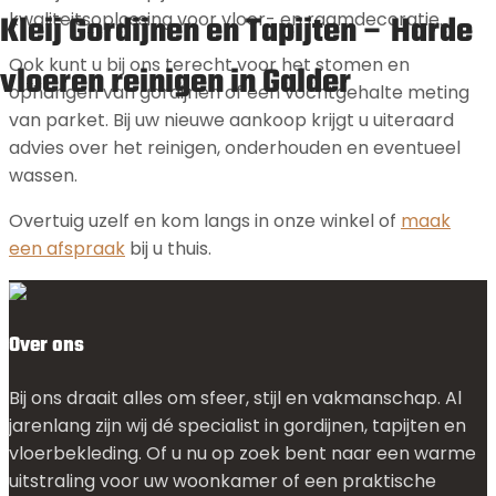
Kleij Gordijnen en Tapijten – Harde
kwaliteitsoplossing voor vloer- en raamdecoratie.
Ook kunt u bij ons terecht voor het stomen en
vloeren reinigen in Galder
ophangen van gordijnen of een vochtgehalte meting
van parket. Bij uw nieuwe aankoop krijgt u uiteraard
advies over het reinigen, onderhouden en eventueel
wassen.
Overtuig uzelf en kom langs in onze winkel of
maak
een afspraak
bij u thuis.
Over ons
Bij ons draait alles om sfeer, stijl en vakmanschap. Al
jarenlang zijn wij dé specialist in gordijnen, tapijten en
vloerbekleding. Of u nu op zoek bent naar een warme
uitstraling voor uw woonkamer of een praktische