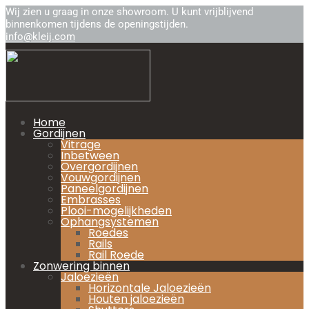
Wij zien u graag in onze showroom. U kunt vrijblijvend
binnenkomen tijdens de openingstijden.
info@kleij.com
Home
Gordijnen
Vitrage
Inbetween
Overgordijnen
Vouwgordijnen
Paneelgordijnen
Embrasses
Plooi-mogelijkheden
Ophangsystemen
Roedes
Rails
Rail Roede
Zonwering binnen
Jaloezieën
Horizontale Jaloezieën
Houten jaloezieën