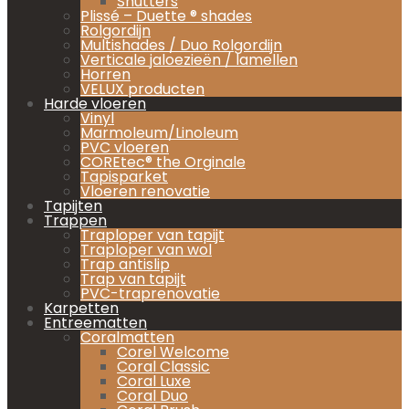
Shutters
Plissé – Duette ® shades
Rolgordijn
Multishades / Duo Rolgordijn
Verticale jaloezieën / lamellen
Horren
VELUX producten
Harde vloeren
Vinyl
Marmoleum/Linoleum
PVC vloeren
COREtec® the Orginale
Tapisparket
Vloeren renovatie
Tapijten
Trappen
Traploper van tapijt
Traploper van wol
Trap antislip
Trap van tapijt
PVC-traprenovatie
Karpetten
Entreematten
Coralmatten
Corel Welcome
Coral Classic
Coral Luxe
Coral Duo