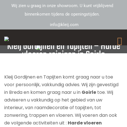
Wij zien u graag in onze showroom. U kunt vrijblijvend
binnenkomen tijdens de openingstijden.
info@kleij.com
Kleij Gordijnen en Tapijten – Harde
vloeren reinigen in Goirle
Kleij Gordijnen en Tapijten komt graag naar u toe
voor persoonlijk, vakkundig advies. Wij zijn gevestigd
in Breda en komen graag naar u in
Goirle
toe. Wij
adviseren u vakkundig op het gebied van uw
interieur, van raamdecoratie of tapijten, tot
zonwering, trappen en vloeren. Wij voeren dan ook
de volgende activiteiten uit :
Harde vloeren