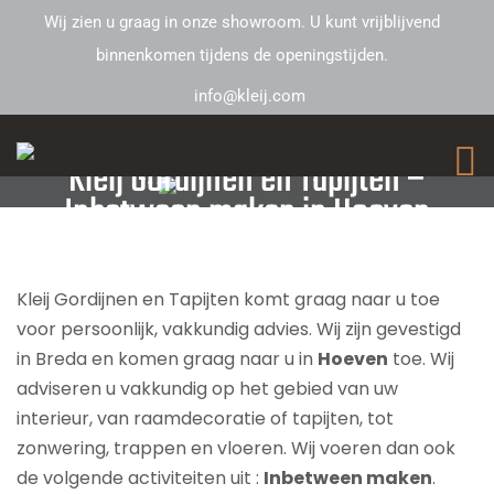
Wij zien u graag in onze showroom. U kunt vrijblijvend
binnenkomen tijdens de openingstijden.
info@kleij.com
Kleij Gordijnen en Tapijten –
Inbetween maken in Hoeven
Kleij Gordijnen en Tapijten komt graag naar u toe
voor persoonlijk, vakkundig advies. Wij zijn gevestigd
in Breda en komen graag naar u in
Hoeven
toe. Wij
adviseren u vakkundig op het gebied van uw
interieur, van raamdecoratie of tapijten, tot
zonwering, trappen en vloeren. Wij voeren dan ook
de volgende activiteiten uit :
Inbetween maken
.