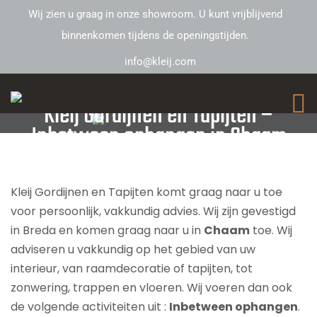
Wij zien u graag in onze showroom. U kunt vrijblijvend
binnenkomen tijdens de openingstijden.
info@kleij.com
Kleij Gordijnen en Tapijten –
Inbetween ophangen in Chaam
Kleij Gordijnen en Tapijten komt graag naar u toe
voor persoonlijk, vakkundig advies. Wij zijn gevestigd
in Breda en komen graag naar u in
Chaam
toe. Wij
adviseren u vakkundig op het gebied van uw
interieur, van raamdecoratie of tapijten, tot
zonwering, trappen en vloeren. Wij voeren dan ook
de volgende activiteiten uit :
Inbetween ophangen
.