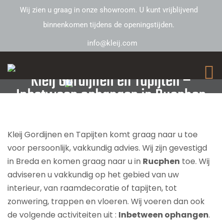
Wij zien u graag in onze showroom. U kunt vrijblijvend
binnenkomen tijdens de openingstijden.
info@kleij.com
Kleij Gordijnen en Tapijten –
Inbetween ophangen in Rucphen
Kleij Gordijnen en Tapijten komt graag naar u toe
voor persoonlijk, vakkundig advies. Wij zijn gevestigd
in Breda en komen graag naar u in
Rucphen
toe. Wij
adviseren u vakkundig op het gebied van uw
interieur, van raamdecoratie of tapijten, tot
zonwering, trappen en vloeren. Wij voeren dan ook
de volgende activiteiten uit :
Inbetween ophangen
.