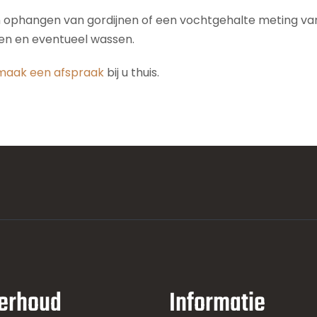
n ophangen van gordijnen of een vochtgehalte meting van 
den en eventueel wassen.
maak een afspraak
bij u thuis.
erhoud
Informatie