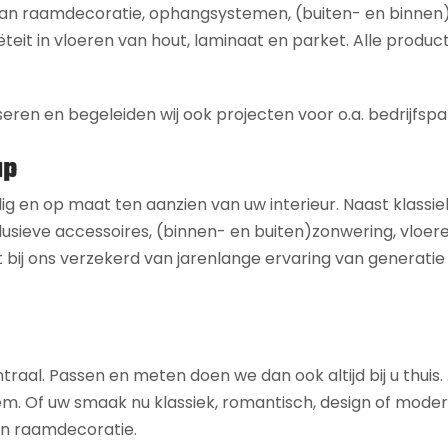
 aan raamdecoratie, ophangsystemen, (buiten- en binnen
ëteit in vloeren van hout, laminaat en parket. Alle product
seren en begeleiden wij ook projecten voor o.a. bedrijfspa
ap
dig en op maat ten aanzien van uw interieur. Naast klassie
usieve accessoires, (binnen- en buiten)zonwering, vloeren,
 bij ons verzekerd van jarenlange ervaring van generatie
ntraal. Passen en meten doen we dan ook altijd bij u thuis
 uw smaak nu klassiek, romantisch, design of modern is,
 en raamdecoratie.