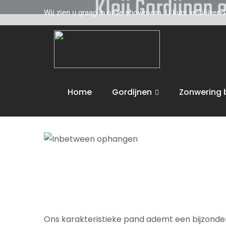
Kleij Gordijnen
Wij zien u graag in onze showroom. U kunt vrijblijven
Kleij Gordijnen en Tapijten komt graag naar u 
Wij adviseren u vakkundig op het gebied van u
volgende activiteiten uit :
Inbetween ophan
Home
Gordijnen
Zonwering 
Wij bieden maatwerk en leveren aan huis. U 
Ons karakteristieke pand ademt een bijzondere 