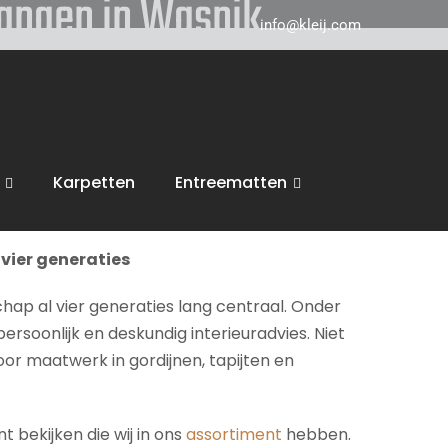
hangen in Waspik
info@kleij.com
 in Breda en komen graag naar u in
Waspik
toe.
, trappen en vloeren. Wij voeren dan ook de
Karpetten
Entreematten
inspiratie en een vrijblijvende offerte.
vier generaties
chap al vier generaties lang centraal. Onder
persoonlijk en deskundig interieuradvies. Niet
voor maatwerk in gordijnen, tapijten en
 bekijken die wij in ons
assortiment
hebben.