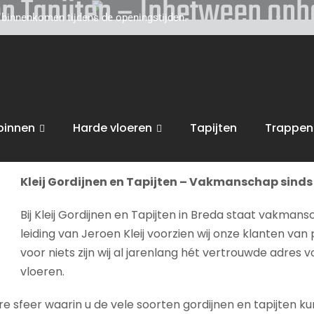
 en Tapijten – Inbetween op
d binnenkomen tijdens de openingstijden.
toe voor persoonlijk, vakkundig advies. Wij zijn gevestigd
w interieur, van raamdecoratie of tapijten, tot zonwering
gen
.
binnen
Harde vloeren
Tapijten
Trappen
bent van harte welkom in onze
winkel in Breda
voor advies, 
Kleij Gordijnen en Tapijten – Vakmanschap sinds 
Bij Kleij Gordijnen en Tapijten in Breda staat vakmans
leiding van Jeroen Kleij voorzien wij onze klanten van 
voor niets zijn wij al jarenlang hét vertrouwde adres 
vloeren.
sfeer waarin u de vele soorten gordijnen en tapijten kunt