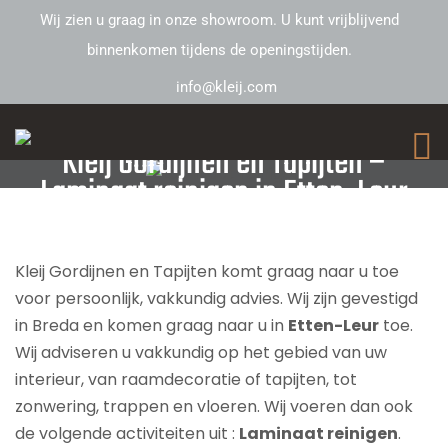
Wij zien u graag in onze showroom. U kunt vrijblijvend
binnenkomen tijdens de openingstijden.
info@kleij.com
Kleij Gordijnen en Tapijten –
Laminaat reinigen in Etten-Leur
Kleij Gordijnen en Tapijten komt graag naar u toe
voor persoonlijk, vakkundig advies. Wij zijn gevestigd
in Breda en komen graag naar u in
Etten-Leur
toe.
Wij adviseren u vakkundig op het gebied van uw
interieur, van raamdecoratie of tapijten, tot
zonwering, trappen en vloeren. Wij voeren dan ook
de volgende activiteiten uit :
Laminaat reinigen
.