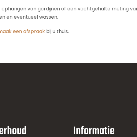
n ophangen van gordijnen of een vochtgehalte meting van 
den en eventueel wassen.
maak een afspraak
bij u thuis.
erhoud
Informatie