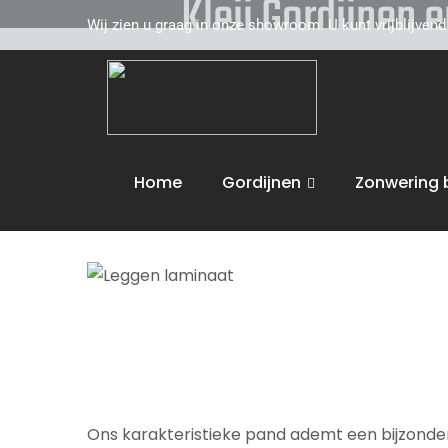
Kleij Gordijnen 
Wij zien u graag in onze showroom. U kunt vrijblijven
Kleij Gordijnen en Tapijten komt graag naar u 
Zevenbergen
toe. Wij adviseren u vakkundig 
voeren dan ook de volgende activiteiten uit :
L
Home
Gordijnen
Zonwering 
Wij bieden maatwerk en leveren aan huis. U 
Ons karakteristieke pand ademt een bijzondere 