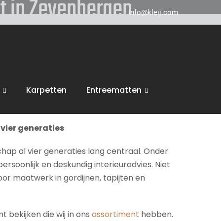
at in Zevenbergen
info@kleij.com
 in Breda en komen graag naar u in
ten, tot zonwering, trappen en vloeren. Wij
Karpetten
Entreematten
inspiratie en een vrijblijvende offerte.
vier generaties
chap al vier generaties lang centraal. Onder
persoonlijk en deskundig interieuradvies. Niet
voor maatwerk in gordijnen, tapijten en
 bekijken die wij in ons
assortiment
hebben.