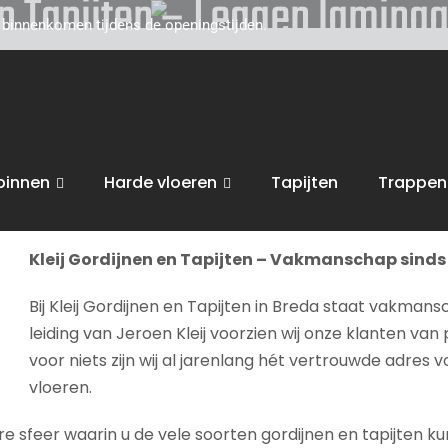
en Tapijten – Leggen lamina
d binnenkomen tijdens de openingstijden.
toe voor persoonlijk, vakkundig advies. Wij zijn gevestigd
op het gebied van uw interieur, van raamdecoratie of tapij
eggen laminaat
.
binnen
Harde vloeren
Tapijten
Trappen
bent van harte welkom in onze
winkel in Breda
voor advies, 
Kleij Gordijnen en Tapijten – Vakmanschap sinds 
Bij Kleij Gordijnen en Tapijten in Breda staat vakmans
leiding van Jeroen Kleij voorzien wij onze klanten van 
voor niets zijn wij al jarenlang hét vertrouwde adres 
vloeren.
sfeer waarin u de vele soorten gordijnen en tapijten kunt