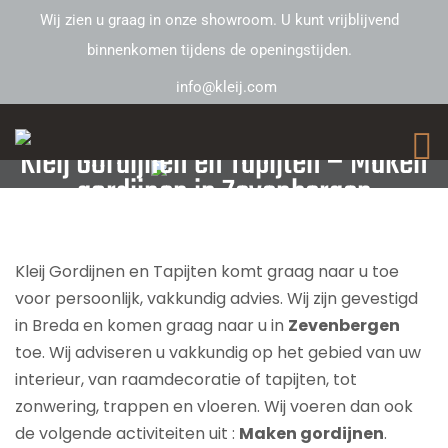
Wij zien u graag in onze showroom. U kunt vrijblijvend
binnenkomen tijdens de openingstijden.
info@kleij.com
Kleij Gordijnen en Tapijten – Maken
gordijnen in Zevenbergen
Kleij Gordijnen en Tapijten komt graag naar u toe
voor persoonlijk, vakkundig advies. Wij zijn gevestigd
in Breda en komen graag naar u in
Zevenbergen
toe. Wij adviseren u vakkundig op het gebied van uw
interieur, van raamdecoratie of tapijten, tot
zonwering, trappen en vloeren. Wij voeren dan ook
de volgende activiteiten uit :
Maken gordijnen
.