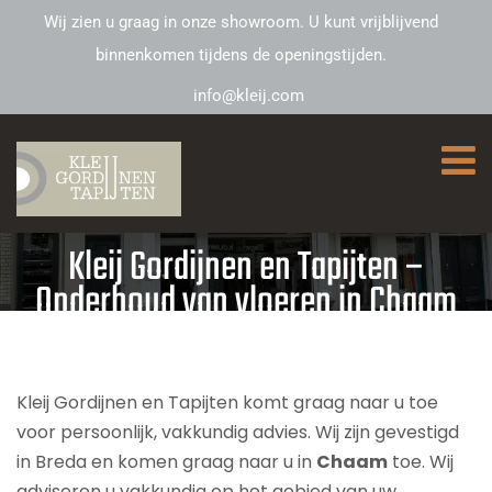
Wij zien u graag in onze showroom. U kunt vrijblijvend
binnenkomen tijdens de openingstijden.
info@kleij.com
Kleij Gordijnen en Tapijten –
Onderhoud van vloeren in Chaam
Kleij Gordijnen en Tapijten komt graag naar u toe
voor persoonlijk, vakkundig advies. Wij zijn gevestigd
in Breda en komen graag naar u in
Chaam
toe. Wij
adviseren u vakkundig op het gebied van uw