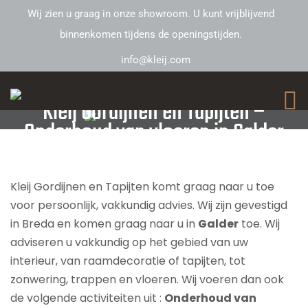
Wij zien u graag in onze showroom. U kunt vrijblijvend
binnenkomen tijdens de openingstijden.
info@kleij.com
Kleij Gordijnen en Tapijten –
Onderhoud van vloeren in Galder
Kleij Gordijnen en Tapijten komt graag naar u toe
voor persoonlijk, vakkundig advies. Wij zijn gevestigd
in Breda en komen graag naar u in
Galder
toe. Wij
adviseren u vakkundig op het gebied van uw
interieur, van raamdecoratie of tapijten, tot
zonwering, trappen en vloeren. Wij voeren dan ook
de volgende activiteiten uit :
Onderhoud van